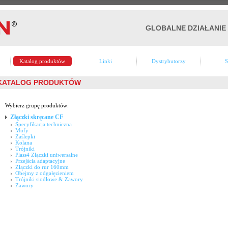
GLOBALNE DZIAŁANIE
Katalog produktów
Linki
Dystrybutorzy
S
KATALOG PRODUKTÓW
Wybierz grupę produktów:
Złączki skręcane CF
Specyfikacja techniczna
Mufy
Zaślepki
Kolana
Trójniki
Plass4 Złączki uniwersalne
Przejścia adaptacyjne
Złączki do rur 160mm
Obejmy z odgałęzieniem
Trójniki siodłowe & Zawory
Zawory