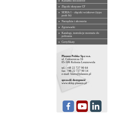
Kształtki doczołowe
Złączki skręcane CF
SERIA 1 - złączki wciskowe (typu
push fit)
Narzędzia i akcesoria
Zgrzewarki
Katalogi, instrukcje montażu do
pobrania
Certyfikaty
Plasson Polska Sp.z o.o.
ul. Cukiernicza 16
05-506 Kolonia Lesznowola
tel.: +48 22 727 90 64
fax: +48 22 727 90 14
e-mail: biuro@plasson.pl
sprawdź dostępność
www.sklep.plasson.pl