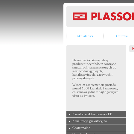
Aktualności
O firmie
Plasson to światowej klasy
producent wyrobów z tworzyw
sztucznych, przeznaczonych do
sieci wodociągowych,
kanalizacyjnych, gazowych i
przemysłowych.
W swoim asortymencie posiada
ponad 1000 kształtek i zaworów,
co stanowi jedną z najbogatszych
ofert na świecie.
Kształtki elektrooporowe EF
Kanalizacja grawitacyjna
Geotermalne