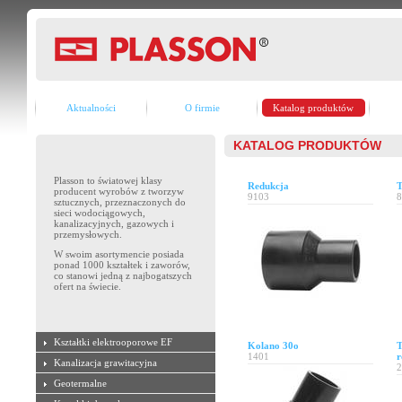
Aktualności
O firmie
Katalog produktów
KATALOG PRODUKTÓW
Plasson to światowej klasy
Redukcja
T
producent wyrobów z tworzyw
9103
8
sztucznych, przeznaczonych do
sieci wodociągowych,
kanalizacyjnych, gazowych i
przemysłowych.
W swoim asortymencie posiada
ponad 1000 kształtek i zaworów,
co stanowi jedną z najbogatszych
ofert na świecie.
Kształtki elektrooporowe EF
Kolano 30o
T
1401
r
Kanalizacja grawitacyjna
2
Geotermalne