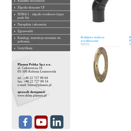
Kształtki doczołowe
Złączki skręcane CF
SERIA 1 - złączki wciskowe (typu
push fit)
Narzędzia i akcesoria
Zgrzewarki
Kołnierz stalowy
K
Katalogi, instrukcje montażu do
ocynkowany
pobrania
99030
9
Certyfikaty
Plasson Polska Sp.z o.o.
ul. Cukiernicza 16
05-506 Kolonia Lesznowola
tel.: +48 22 727 90 64
fax: +48 22 727 90 14
e-mail: biuro@plasson.pl
sprawdź dostępność
www.sklep.plasson.pl