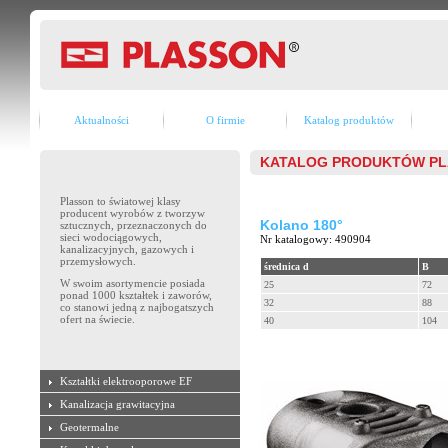
Aktualności
O firmie
Katalog produktów
KATALOG PRODUKTÓW P
Plasson to światowej klasy
producent wyrobów z tworzyw
Kolano 180°
sztucznych, przeznaczonych do
sieci wodociągowych,
Nr katalogowy: 490904
kanalizacyjnych, gazowych i
przemysłowych.
średnica d
B
W swoim asortymencie posiada
25
72
ponad 1000 kształtek i zaworów,
32
88
co stanowi jedną z najbogatszych
ofert na świecie.
40
104
Kształtki elektrooporowe EF
Kanalizacja grawitacyjna
Geotermalne