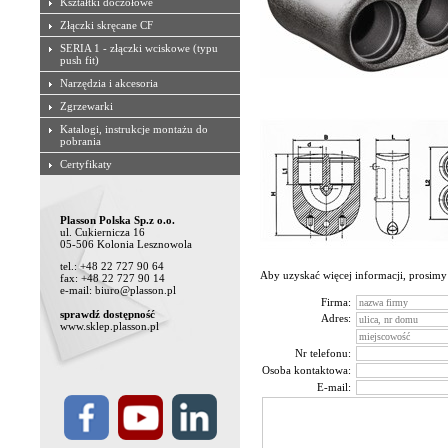
Kształtki doczołowe
Złączki skręcane CF
SERIA 1 - złączki wciskowe (typu
push fit)
Narzędzia i akcesoria
Zgrzewarki
Katalogi, instrukcje montażu do
pobrania
Certyfikaty
Plasson Polska Sp.z o.o.
ul. Cukiernicza 16
05-506 Kolonia Lesznowola
tel.: +48 22 727 90 64
Aby uzyskać więcej informacji, prosimy
fax: +48 22 727 90 14
e-mail: biuro@plasson.pl
Firma:
sprawdź dostępność
Adres:
www.sklep.plasson.pl
Nr telefonu:
Osoba kontaktowa:
E-mail: