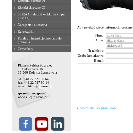
Kształtki doczołowe
Złączki skręcane CF
SERIA 1 - złączki wciskowe (typu
push fit)
Narzędzia i akcesoria
Aby uzyskać więcej informacji, prosimy
Zgrzewarki
Firma:
Katalogi, instrukcje montażu do
Adres:
pobrania
Certyfikaty
Nr telefonu:
Osoba kontaktowa:
E-mail:
Plasson Polska Sp.z o.o.
ul. Cukiernicza 16
05-506 Kolonia Lesznowola
tel.: +48 22 727 90 64
fax: +48 22 727 90 14
e-mail: biuro@plasson.pl
sprawdź dostępność
www.sklep.plasson.pl
powrót do listy produktów