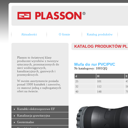
Aktualności
O firmie
Katalog produktów
KATALOG PRODUKTÓW P
Plasson to światowej klasy
producent wyrobów z tworzyw
Mufa do rur PVC/PVC
sztucznych, przeznaczonych do
sieci wodociągowych,
Nr katalogowy: 1001QQ
kanalizacyjnych, gazowych i
przemysłowych.
d
H
E
W swoim asortymencie posiada
25
101
4
ponad 1000 kształtek i zaworów,
32
112
5
co stanowi jedną z najbogatszych
ofert na świecie.
40
148
7
Kształtki elektrooporowe EF
Kanalizacja grawitacyjna
Geotermalne